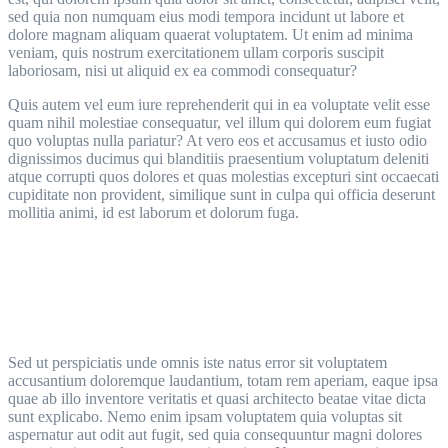
sed quia non numquam eius modi tempora incidunt ut labore et
dolore magnam aliquam quaerat voluptatem. Ut enim ad minima
veniam, quis nostrum exercitationem ullam corporis suscipit
laboriosam, nisi ut aliquid ex ea commodi consequatur?
Quis autem vel eum iure reprehenderit qui in ea voluptate velit esse
quam nihil molestiae consequatur, vel illum qui dolorem eum fugiat
quo voluptas nulla pariatur? At vero eos et accusamus et iusto odio
dignissimos ducimus qui blanditiis praesentium voluptatum deleniti
atque corrupti quos dolores et quas molestias excepturi sint occaecati
cupiditate non provident, similique sunt in culpa qui officia deserunt
mollitia animi, id est laborum et dolorum fuga.
Sed ut perspiciatis unde omnis iste natus error sit voluptatem
accusantium doloremque laudantium, totam rem aperiam, eaque ipsa
quae ab illo inventore veritatis et quasi architecto beatae vitae dicta
sunt explicabo. Nemo enim ipsam voluptatem quia voluptas sit
aspernatur aut odit aut fugit, sed quia consequuntur magni dolores