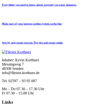
Everything you need to know about warranty on water damages.
Make sure of your laptops cooling system works fine
Step by step repair process. Pro tips and repair guide.
Inhaber: Kevin Korthues
Messingweg 7
48308 Senden
info@fliesen-korthues.de
Tel. 02597 – 93 95 007
Mo – Do 07.30 – 17.30 Uhr
Fr 07.30 – 15.00 Uhr
Links