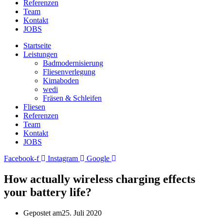
Referenzen
Team
Kontakt
JOBS
Startseite
Leistungen
Badmodernisierung
Fliesenverlegung
Kimaboden
wedi
Fräsen & Schleifen
Fliesen
Referenzen
Team
Kontakt
JOBS
Facebook-f
Instagram
Google
How actually wireless charging effects
your battery life?
Gepostet am
25. Juli 2020