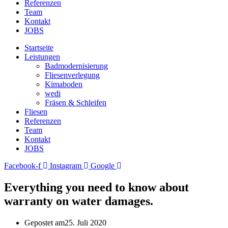
Referenzen
Team
Kontakt
JOBS
Startseite
Leistungen
Badmodernisierung
Fliesenverlegung
Kimaboden
wedi
Fräsen & Schleifen
Fliesen
Referenzen
Team
Kontakt
JOBS
Facebook-f
Instagram
Google
Everything you need to know about
warranty on water damages.
Gepostet am
25. Juli 2020