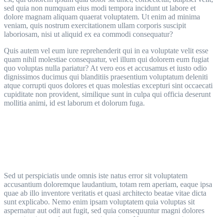
sed quia non numquam eius modi tempora incidunt ut labore et
dolore magnam aliquam quaerat voluptatem. Ut enim ad minima
veniam, quis nostrum exercitationem ullam corporis suscipit
laboriosam, nisi ut aliquid ex ea commodi consequatur?
Quis autem vel eum iure reprehenderit qui in ea voluptate velit esse
quam nihil molestiae consequatur, vel illum qui dolorem eum fugiat
quo voluptas nulla pariatur? At vero eos et accusamus et iusto odio
dignissimos ducimus qui blanditiis praesentium voluptatum deleniti
atque corrupti quos dolores et quas molestias excepturi sint occaecati
cupiditate non provident, similique sunt in culpa qui officia deserunt
mollitia animi, id est laborum et dolorum fuga.
Sed ut perspiciatis unde omnis iste natus error sit voluptatem
accusantium doloremque laudantium, totam rem aperiam, eaque ipsa
quae ab illo inventore veritatis et quasi architecto beatae vitae dicta
sunt explicabo. Nemo enim ipsam voluptatem quia voluptas sit
aspernatur aut odit aut fugit, sed quia consequuntur magni dolores