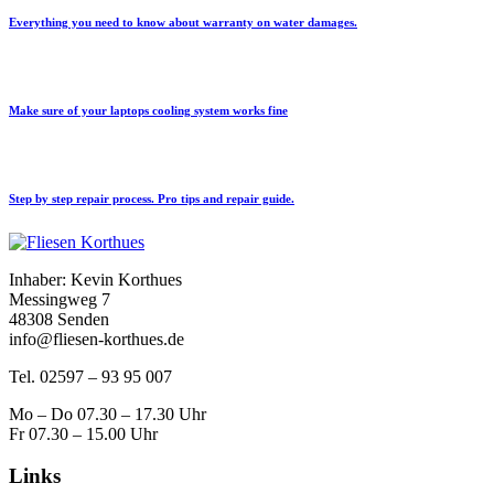
Everything you need to know about warranty on water damages.
Make sure of your laptops cooling system works fine
Step by step repair process. Pro tips and repair guide.
Inhaber: Kevin Korthues
Messingweg 7
48308 Senden
info@fliesen-korthues.de
Tel. 02597 – 93 95 007
Mo – Do 07.30 – 17.30 Uhr
Fr 07.30 – 15.00 Uhr
Links